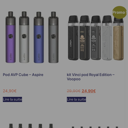
Promo !
Pod AVP Cube – Aspire
kit Vinci pod Royal Edition –
Voopoo
24,90
€
29,90
€
24,90
€
Lire la suite
Lire la suite