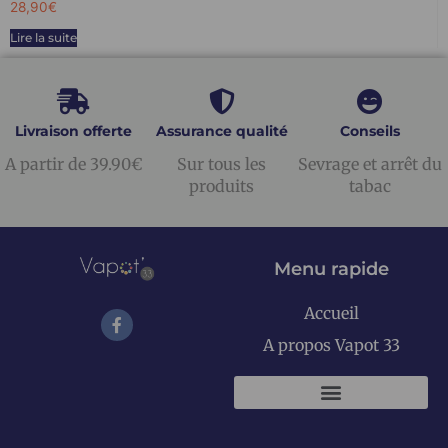
28,90
€
Lire la suite
Livraison offerte
Assurance qualité
Conseils
A partir de 39.90€
Sur tous les
Sevrage et arrêt du
produits
tabac
Menu rapide
Accueil
A propos Vapot 33
KITS E-CIGARETTES