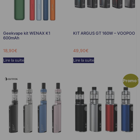
Geekvape kit WENAX K1
KIT ARGUS GT 160W – VOOPOO
600mAh
18,90
€
49,90
€
Lire la suite
Lire la suite
Promo !