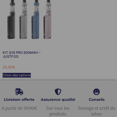
KIT Q16 PRO 900MAH –
JUSTFOG
24,90
€
Choix des options
Livraison offerte
Assurance qualité
Conseils
A partir de 39.90€
Sur tous les
Sevrage et arrêt du
produits
tabac