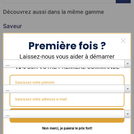
Découvrez aussi dans la même gamme
Saveur
...
Première fois ?
Marque
Laissez-nous vous aider à démarrer
...
10%
SUR VOTRE PREMIÈRE COMMANDE
Résistance
...
Couleur
...
🎁 Débloquer 10% de réduction 🎁
Non merci, je paierai le prix fort!