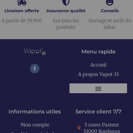
Livraison offerte
Assurance qualité
Conseils
A partir de 39.90€
Sur tous les
Sevrage et arrêt du
produits
tabac
Menu rapide
Accueil
A propos Vapot 33
KITS E-CIGARETTES
Informations utiles
Service client 7/7
Mon compte
3 cours Pasteur
33000 Bordeaux