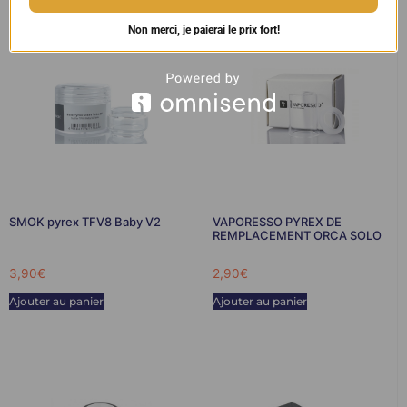
Non merci, je paierai le prix fort!
SMOK pyrex TFV8 Baby V2
VAPORESSO PYREX DE
REMPLACEMENT ORCA SOLO
3,90
€
2,90
€
Ajouter au panier
Ajouter au panier