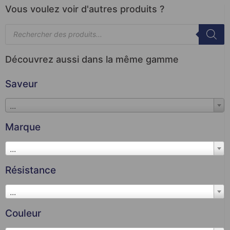
Vous voulez voir d'autres produits ?
Découvrez aussi dans la même gamme
Saveur
...
Marque
...
Résistance
...
Couleur