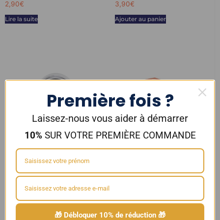
2,90
€
3,90
€
Lire la suite
Ajouter au panier
Première fois ?
Laissez-nous vous aider à démarrer
10%
SUR VOTRE PREMIÈRE COMMANDE
Pyrex de remplacement pour
pyrex bulb de remplacement
clearomiseur ZLIDE 2ml –
pour clearomiseur SKY SOLO
INNOKIN
PLUS 8ml – Vaporesso
2,90
€
3,90
€
Ajouter au panier
Ajouter au panier
🎁 Débloquer 10% de réduction 🎁