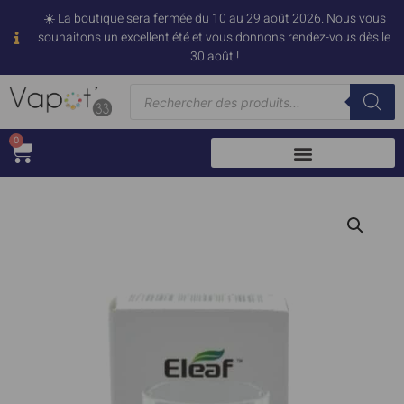
☀️ La boutique sera fermée du 10 au 29 août 2026. Nous vous
souhaitons un excellent été et vous donnons rendez-vous dès le
30 août !
0