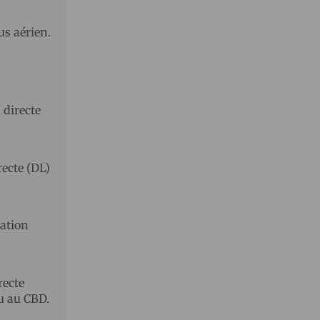
us aérien.
 directe
recte (DL)
lation
recte
ou au CBD.