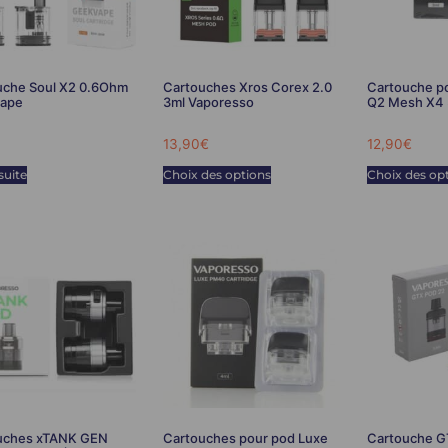
uche Soul X2 0.6Ohm
Cartouches Xros Corex 2.0
Cartouche po
ape
3ml Vaporesso
Q2 Mesh X4 
13,90
€
12,90
€
 suite
Choix des options
Choix des op
uches xTANK GEN
Cartouches pour pod Luxe
Cartouche G