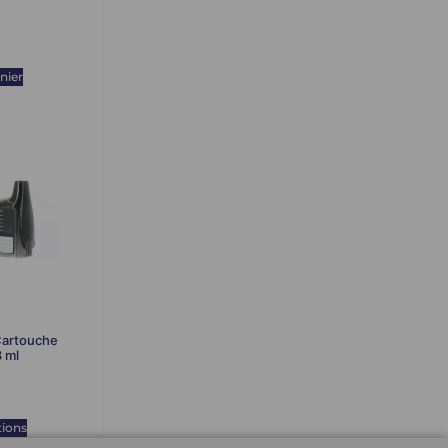
nier
artouche
 ml
tions