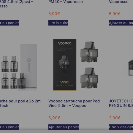
0S 4.5ml (2pcs) –
PM40 – Vaporesso
Vaporesso
esso
5,90
€
5,90
€
r au panier
Lire la suite
Ajouter au pa
uche pour pod eGo 2ml
Voopoo cartouche pour Pod
JOYETECH C
etech
Vinci 5.5ml – Voopoo
PENGUIN 8.8
6,90
€
2,90
€
r au panier
Ajouter au panier
Choix des op