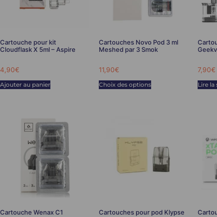
Cartouche pour kit
Cartouches Novo Pod 3 ml
Carto
Cloudflask X 5ml – Aspire
Meshed par 3 Smok
Geekv
4,90
€
11,90
€
7,90
€
Ajouter au panier
Choix des options
Lire la
Cartouche Wenax C1
Cartouches pour pod Klypse
Carto