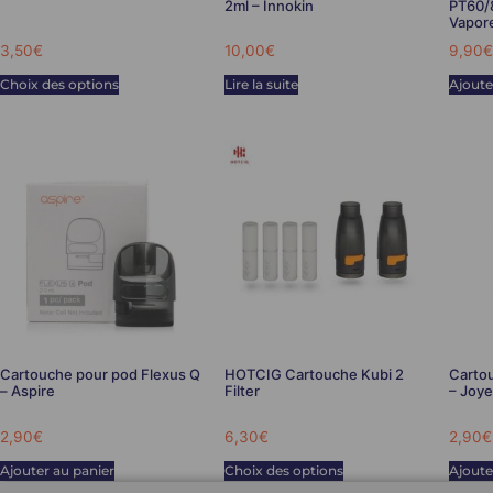
2ml – Innokin
PT60/8
Vapor
3,50
€
10,00
€
9,90
€
Choix des options
Lire la suite
Ajoute
Cartouche pour pod Flexus Q
HOTCIG Cartouche Kubi 2
Carto
– Aspire
Filter
– Joy
2,90
€
6,30
€
2,90
€
Ajouter au panier
Choix des options
Ajoute