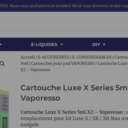
2026. Nous vous souhaitons un excellent été et vous donnons rendez-vous
E-LIQUIDES
DIY
Accueil
/
E-ACCESSOIRES
/
E-CONSOMMABLES
/
Cartou
Pod
/
Cartouches pour pod VAPORESSO
/ Cartouche Luxe 
X2 – Vaporesso
Cartouche Luxe X Series 5ml
Vaporesso
Cartouche Luxe X Series 5ml X2 – Vaporesso :
remplacement pour kit Luxe X / XR / XR Max ave
intégrée.