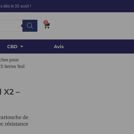
 dès le 30 août !
0
CBD
Avis
ches pour
X Series 5ml
 X2 –
cartouche de
c résistance