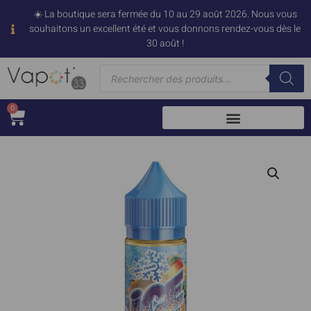
☀️ La boutique sera fermée du 10 au 29 août 2026. Nous vous
souhaitons un excellent été et vous donnons rendez-vous dès le
30 août !
0