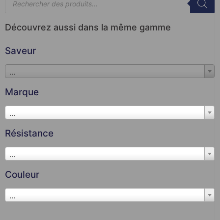
Découvrez aussi dans la même gamme
Saveur
...
Marque
...
Résistance
...
Couleur
...