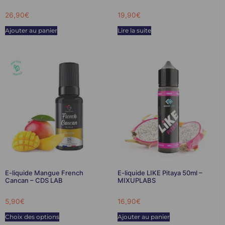
26,90
€
19,90
€
Ajouter au panier
Lire la suite
E-liquide Mangue French
E-liquide LIKE Pitaya 50ml –
Cancan – CDS LAB
MIXUPLABS
5,90
€
16,90
€
Choix des options
Ajouter au panier