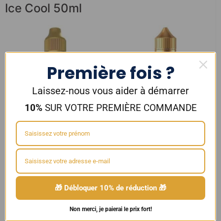
Ice Cool 50ml
Première fois ?
Laissez-nous vous aider à démarrer
10%
SUR VOTRE PREMIÈRE COMMANDE
E-liquide JAPURA ROYAL
E-liquide Melon Knight
Amazone 50ml – E-Tasty
50ml/0mg Vape of Legends
19,90
€
19,90
€
Ajouter au panier
Ajouter au panier
🎁 Débloquer 10% de réduction 🎁
Non merci, je paierai le prix fort!