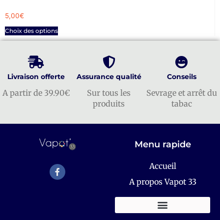
5,00
€
Choix des options
Livraison offerte
Assurance qualité
Conseils
A partir de 39.90€
Sur tous les
Sevrage et arrêt du
produits
tabac
Menu rapide
Accueil
A propos Vapot 33
KITS E-CIGARETTES