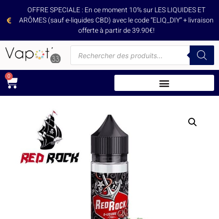
OFFRE SPECIALE : En ce moment 10% sur LES LIQUIDES ET
ARÔMES (sauf e-liquides CBD) avec le code “ELIQ_DIY” + livraison
offerte à partir de 39.90€!
0